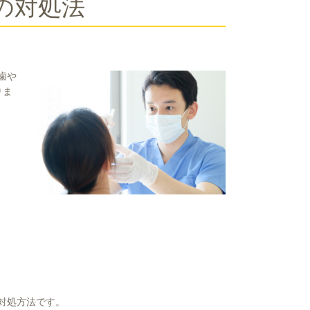
の対処法
歯や
りま
対処方法です。