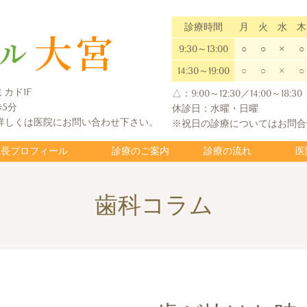
診療時間
月
火
水
木
9:30～13:00
○
○
×
○
14:30～19:00
○
○
×
○
ミカド1F
△：9:00～12:30／14:00～18:30
5分
休診日：水曜・日曜
詳しくは医院にお問い合わせ下さい。
※祝日の診療についてはお問合
院長プロフィール
診療のご案内
診療の流れ
医
歯科コラム