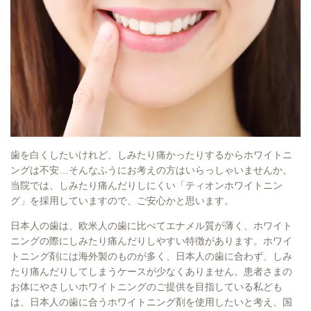
歯を白くしたいけれど、しみたり痛かったりするからホワイトニ
ングは不安…そんなふうにお考えの方はいらっしゃいませんか。
当院では、しみたり痛んだりしにくい「ティオンホワイトニン
グ」を採用していますので、ご安心かと思います。
日本人の歯は、欧米人の歯に比べてエナメル質が薄く、ホワイト
ニングの際にしみたり痛んだりしやすい特徴があります。ホワイ
トニング剤には海外製のものが多く、日本人の歯に合わず、しみ
たり痛んだりしてしまうケースが少なくありません。患者さまの
お体にやさしいホワイトニングのご提供を目指している私ども
は、日本人の歯に合うホワイトニング剤を使用したいと考え、国